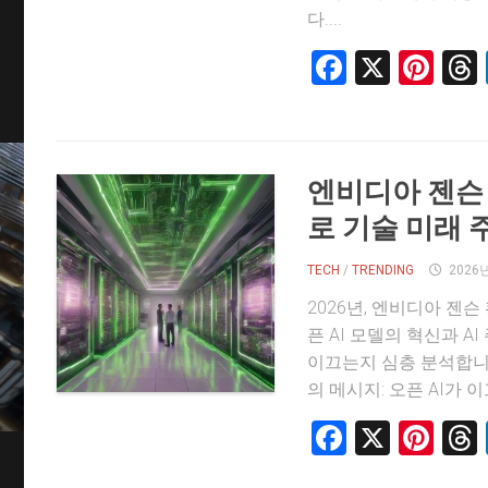
다....
Faceboo
X
Pin
엔비디아 젠슨 황
로 기술 미래 
TECH
/
TRENDING
2026
2026년, 엔비디아 젠슨
픈 AI 모델의 혁신과 A
이끄는지 심층 분석합니다.
의 메시지: 오픈 AI가 이끄
Faceboo
X
Pin