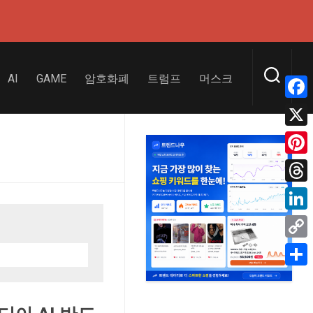
AI
GAME
암호화폐
트럼프
머스크
Face
X
Pinte
Thre
Linke
Copy
Link
Shar