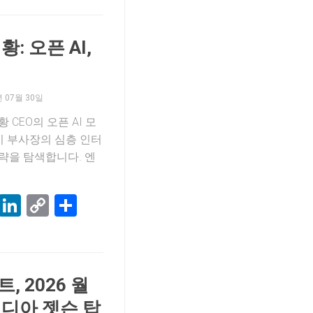
: 오픈 AI,
권
년 07월 30일
황 CEO의 오픈 AI 모
키 부사장의 심층 인터
전략을 탐색합니다. 엔
k
terest
Threads
LinkedIn
Copy
Share
Link
 2026 월
디아 젯슨 탑