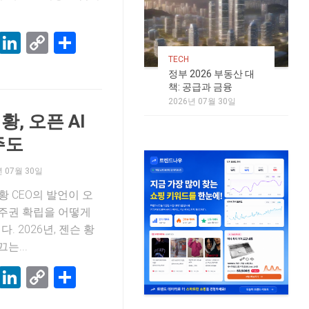
k
terest
Threads
LinkedIn
Copy
Share
Link
TECH
정부 2026 부동산 대
책: 공급과 금융
2026년 07월 30일
, 오픈 AI
주도
년 07월 30일
 황 CEO의 발언이 오
I 주권 확립을 어떻게
 2026년, 젠슨 황
는...
k
terest
Threads
LinkedIn
Copy
Share
Link