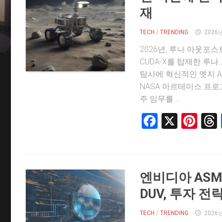
재
TECH
/
TRENDING
2026
2026년, 루나 아웃포
CUDA-X를 탑재한 루나
탐사에 혁신적인 엣지 A
NASA 아르테미스 프로
주 임무를...
Faceboo
X
Pin
엔비디아 ASM
DUV, 투자 전
TECH
/
TRENDING
2026