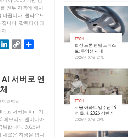
비디아 B300 기반 컨
터를 전투 지역에 배치
을 바꿉니다. 클라우드
해집니다. 팔란티어 테
,...
TECH
k
terest
Threads
LinkedIn
Copy
Share
회전 드론 팬텀 트위스
Link
트: 투명성 시대
2026년 07월 21일
 AI 서버로 엔
대체
TECH
년 08월 02일
서울 아파트 입주권 19
metheus 서버는 Arm 기
억 돌파, 2026 상반기
DR6 메모리로 엔비디아
2026년 07월 29일
극복합니다. 2026년
의 새로운 지평을 엽니