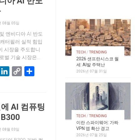
아 AI 반도
화
년 08월 05일
 및 엔비디아 AI 반도
, 캐터필러 실적 힘입
감이 시장을 주도합니
TECH
/
TRENDING
로벌 기술 시장은...
2026 샌프란시스코 월
세: AI발 주택난
k
terest
Threads
LinkedIn
Copy
Share
2026년 07월 31일
Link
에 AI 컴퓨팅
B300
TECH
/
TRENDING
이란 스파이웨어: 가짜
VPN 앱 확산 경고
년 08월 03일
2026년 07월 25일