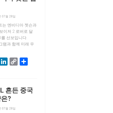
년 07월 28일
스트는 엔비디아 젯슨과
 보이저 2 로버로 달
I를 선보입니다.
그램과 함께 미래 우
k
terest
Threads
LinkedIn
Copy
Share
Link
L 흔든 중국
략은?
년 07월 28일