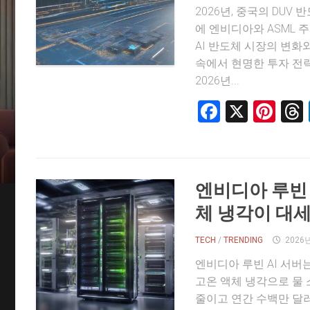
2026년, 중국의 DUV
에 엔비디아와 ASML 
AI 반도체 시장의 변화
속에서 현명한 투자 전
2026년...
Faceboo
X
Pin
엔비디아 루빈 A
체 냉각이 대
TECH
/
TRENDING
2026
엔비디아 루빈 AI 서버는 
고온 액체 냉각으로 물
줄이고 연간 수백만 달