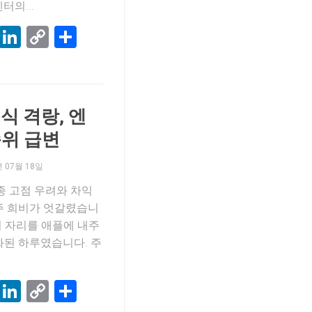
터의...
k
terest
Threads
LinkedIn
Copy
Share
Link
식 격랑, 엔
순위 급변
년 07월 18일
업종 고점 우려와 차익
주 희비가 엇갈렸습니
위 자리를 애플에 내주
화된 하루였습니다. 주
k
terest
Threads
LinkedIn
Copy
Share