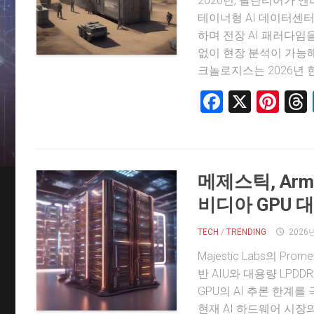
2026년, 팔란티어가 엔
테이너형 AI 데이터센
하며 전장 AI 패러다임
없이 현장 분석이 가능
크놀로지스는 2026년 현재
Faceboo
X
Pin
메제스틱, Arm
비디아 GPU 
TECH
/
TRENDING
2026
Majestic Labs의 Pro
반 AIU와 대용량 LPD
GPU의 AI 추론 한계를 
현재 AI 하드웨어 시장