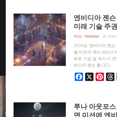
엔비디아 젠슨 황
미래 기술 주
TECH
/
TRENDING
2026
2026년, 엔비디아 젠슨 
델 비전과 캐리 브리스
뷰로 기업 및 국가 AI 
비디아 젠슨 황 CEO,...
Faceboo
X
Pin
루나 아웃포스트,
면 미션에 엔비