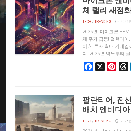
마이크론 엔비디
체 랠리 재점
TECH
/
TRENDING
2026
2026년, 마이크론 HBM
체 주가 급등! 팰런티어
어 AI 투자 확대 기대
다. 2026년 벽두부터 글
Faceboo
X
Pin
팔란티어, 전선
배치 엔비디아 
TECH
/
TRENDING
2026