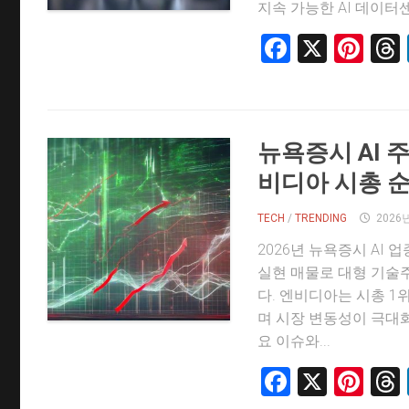
지속 가능한 AI 데이터센
Faceboo
X
Pin
뉴욕증시 AI 주
비디아 시총 
TECH
/
TRENDING
2026
2026년 뉴욕증시 AI 
실현 매물로 대형 기술
다. 엔비디아는 시총 1
며 시장 변동성이 극대
요 이슈와...
Faceboo
X
Pin