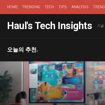
본
HOME
TRENDING
TECH
TIPS
ANALYSIS
TREN
문
으
로
Haul's Tech Insights
건
기술
너
뛰
기
오늘의 추천.