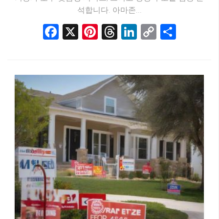
석합니다. 아마존...
Facebook
X
Pinterest
Threads
LinkedIn
Copy
Share
Link