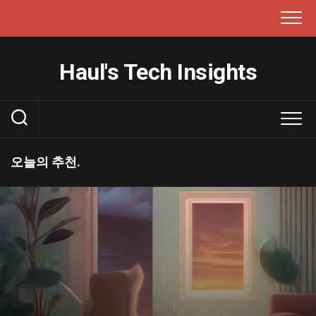
본
문
으
로
Haul's Tech Insights
건
너
뛰
기
오늘의 추천.