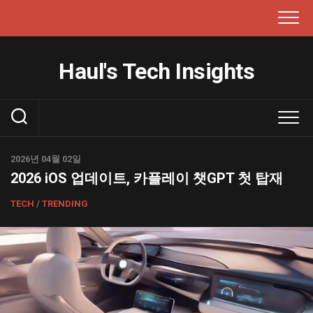
본
문
으
로
Haul's Tech Insights
건
너
뛰
기
2026년 04월 02일
2026 iOS 업데이트, 카플레이 챗GPT 첫 탑재
TECH
/
TRENDING