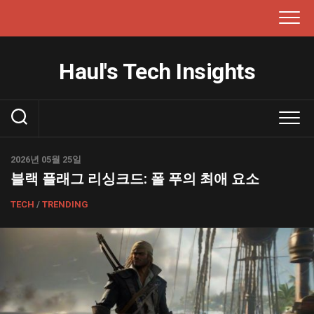
본
문
으
로
Haul's Tech Insights
건
너
뛰
기
2026년 05월 25일
블랙 플래그 리싱크드: 폴 푸의 최애 요소
TECH
/
TRENDING