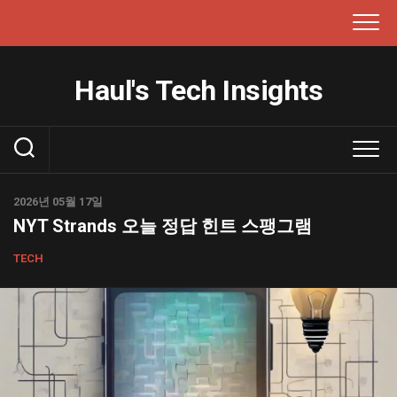
본
문
으
로
Haul's Tech Insights
건
너
뛰
기
2026년 05월 17일
NYT Strands 오늘 정답 힌트 스팽그램
TECH