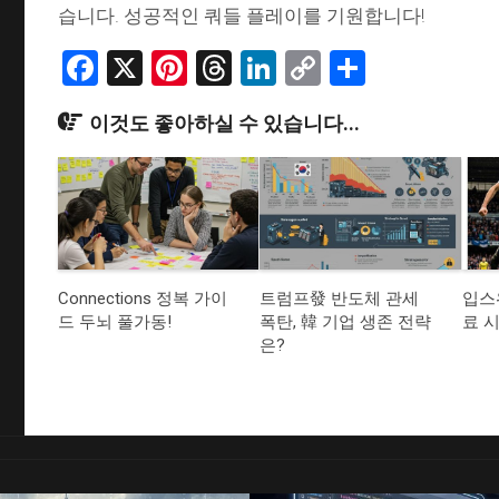
습니다. 성공적인 쿼들 플레이를 기원합니다!
Facebook
X
Pinterest
Threads
LinkedIn
Copy
Share
Link
이것도 좋아하실 수 있습니다...
Connections 정복 가이
트럼프發 반도체 관세
입스
드 두뇌 풀가동!
폭탄, 韓 기업 생존 전략
료 
은?