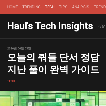
본
HOME
TRENDING
TECH
TIPS
ANALYSIS
TREN
문
으
로
Haul's Tech Insights
건
기술
너
뛰
기
2026년 06월 03일
오늘의 쿼들 단서 정답
지난 풀이 완벽 가이드
TECH