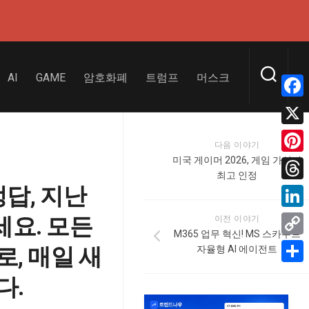
AI
GAME
암호화폐
트럼프
머스크
Face
X
다음 이야기
미국 게이머 2026, 게임 가성비
Pinte
최고 인정
정답, 지난
Thre
Linke
요. 모든
이전 이야기
M365 업무 혁신! MS 스카우트
Copy
, 매일 새
자율형 AI 에이전트
Link
Shar
다.