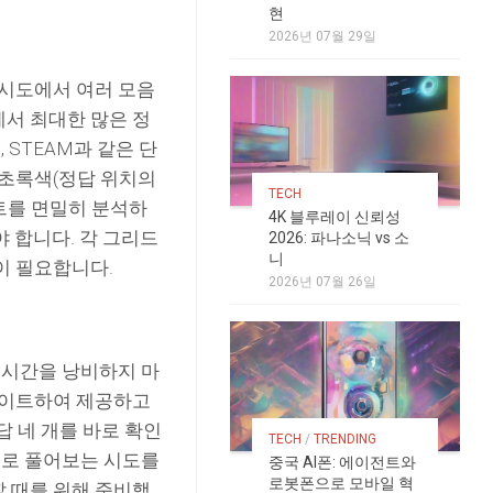
현
2026년 07월 29일
 시도에서 여러 모음
에서 최대한 많은 정
, STEAM과 같은 단
 초록색(정답 위치의
TECH
힌트를 면밀히 분석하
4K 블루레이 신뢰성
 합니다. 각 그리드
2026: 파나소닉 vs 소
니
이 필요합니다.
2026년 07월 26일
 시간을 낭비하지 마
업데이트하여 제공하고
답 네 개를 바로 확인
TECH
/
TRENDING
스스로 풀어보는 시도를
중국 AI폰: 에이전트와
로봇폰으로 모바일 혁
할 때를 위해 준비했