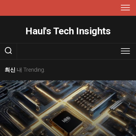
본
문
으
로
Haul's Tech Insights
건
너
뛰
기
최신
내 Trending.